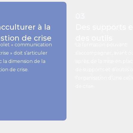
2
03
acculturer à la
Des supports e
stion de crise
des outils
volet « communication
La formation pouvant
rise » doit s’articuler
s’accompagner, avant o
c la dimension de la
après, de la mise en pla
ion de crise.
de supports et d’outils 
l’organisation d’une cell
de crise.