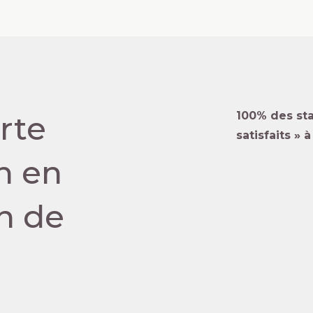
rte
100% des stag
satisfaits » 
n en
n de