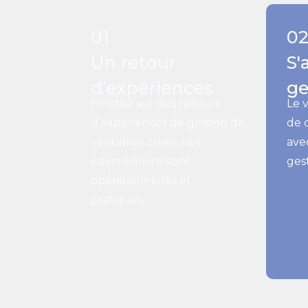
01
0
Un retour
S'
d’expériences
ge
Fondée sur des retours
Le 
d’expériences de gestion de
de c
véritables crises, nos
ave
interventions sont
gest
opérationnelles et
pratiques.