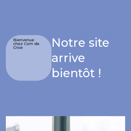
Notre site
Bienvenue
chez Com de
Crise
arrive
bientôt !