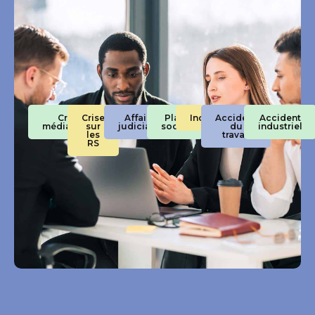
Crise
Crise
Affaires
Plan
Incendie
Accident
Accident
médiatique
sur
judiciaires
social
du
industriel
les
travail
RS